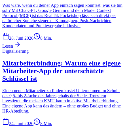
Was wäre, wenn du deiner App einfach sagen könntest, was sie tun
soll? Mit ChatGPT, Google Gemini und dem Model Context
Protocol (MCP) ist das Realität: Pocketshop lässt sich direkt per
natürlicher Sprache steuern – Kampagnen, Push-Nachrichten,
Kundendaten und Punktevergabe inklusive.
28. Juni 2026
8
Min.
Lesen
Digitalisierung
Mitarbeiterbindung: Warum eine eigene
Mitarbeiter-App der unterschätzte
Schlüssel ist
Einen neuen Mitarbeiter zu finden kostet Unternehmen im Schnitt
das 0,5- bis 2-fache des Jahresgehalts der Stelle. Trotzdem
investieren die meisten KMU kaum in aktive Mitarbeiterbindung.
Eine eigene App kann das ändern – ohne großes Budget und ohne
HR-Abteilung.
24. Juni 2026
8
Min.