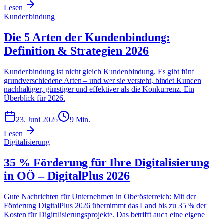
Lesen
Kundenbindung
Die 5 Arten der Kundenbindung:
Definition & Strategien 2026
Kundenbindung ist nicht gleich Kundenbindung. Es gibt fünf
grundverschiedene Arten – und wer sie versteht, bindet Kunden
nachhaltiger, günstiger und effektiver als die Konkurrenz. Ein
Überblick für 2026.
23. Juni 2026
9
Min.
Lesen
Digitalisierung
35 % Förderung für Ihre Digitalisierung
in OÖ – DigitalPlus 2026
Gute Nachrichten für Unternehmen in Oberösterreich: Mit der
Förderung DigitalPlus 2026 übernimmt das Land bis zu 35 % der
Kosten für Digitalisierungsprojekte. Das betrifft auch eine eigene