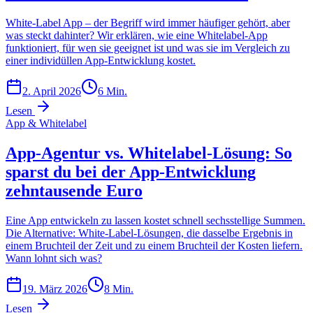
White-Label App – der Begriff wird immer häufiger gehört, aber
was steckt dahinter? Wir erklären, wie eine Whitelabel-App
funktioniert, für wen sie geeignet ist und was sie im Vergleich zu
einer individüllen App-Entwicklung kostet.
2. April 2026
6
Min.
Lesen
App & Whitelabel
App-Agentur vs. Whitelabel-Lösung: So
sparst du bei der App-Entwicklung
zehntausende Euro
Eine App entwickeln zu lassen kostet schnell sechsstellige Summen.
Die Alternative: White-Label-Lösungen, die dasselbe Ergebnis in
einem Bruchteil der Zeit und zu einem Bruchteil der Kosten liefern.
Wann lohnt sich was?
19. März 2026
8
Min.
Lesen