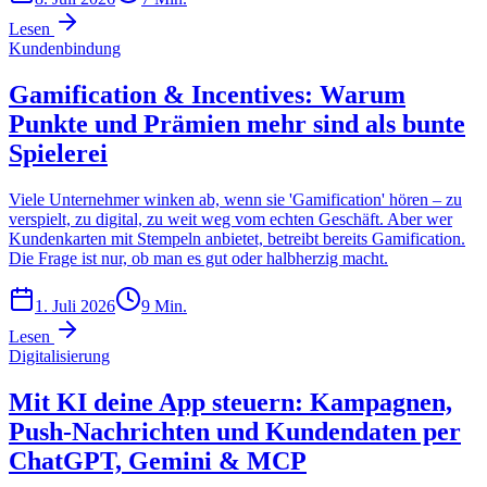
Lesen
Kundenbindung
Gamification & Incentives: Warum
Punkte und Prämien mehr sind als bunte
Spielerei
Viele Unternehmer winken ab, wenn sie 'Gamification' hören – zu
verspielt, zu digital, zu weit weg vom echten Geschäft. Aber wer
Kundenkarten mit Stempeln anbietet, betreibt bereits Gamification.
Die Frage ist nur, ob man es gut oder halbherzig macht.
1. Juli 2026
9
Min.
Lesen
Digitalisierung
Mit KI deine App steuern: Kampagnen,
Push-Nachrichten und Kundendaten per
ChatGPT, Gemini & MCP