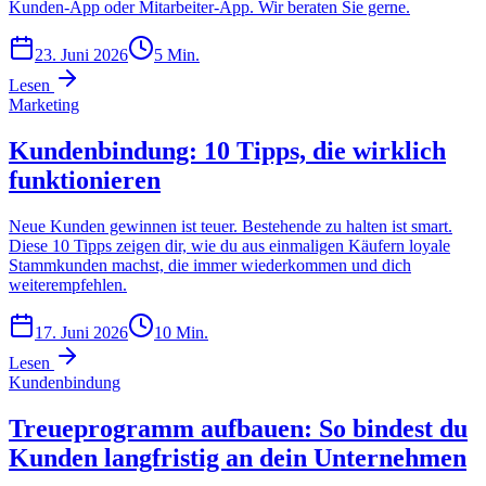
Kunden-App oder Mitarbeiter-App. Wir beraten Sie gerne.
23. Juni 2026
5
Min.
Lesen
Marketing
Kundenbindung: 10 Tipps, die wirklich
funktionieren
Neue Kunden gewinnen ist teuer. Bestehende zu halten ist smart.
Diese 10 Tipps zeigen dir, wie du aus einmaligen Käufern loyale
Stammkunden machst, die immer wiederkommen und dich
weiterempfehlen.
17. Juni 2026
10
Min.
Lesen
Kundenbindung
Treueprogramm aufbauen: So bindest du
Kunden langfristig an dein Unternehmen