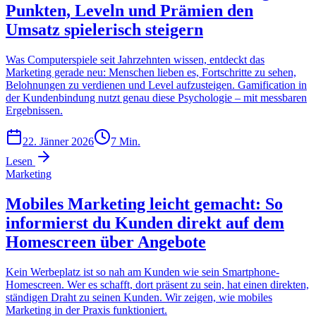
Punkten, Leveln und Prämien den
Umsatz spielerisch steigern
Was Computerspiele seit Jahrzehnten wissen, entdeckt das
Marketing gerade neu: Menschen lieben es, Fortschritte zu sehen,
Belohnungen zu verdienen und Level aufzusteigen. Gamification in
der Kundenbindung nutzt genau diese Psychologie – mit messbaren
Ergebnissen.
22. Jänner 2026
7
Min.
Lesen
Marketing
Mobiles Marketing leicht gemacht: So
informierst du Kunden direkt auf dem
Homescreen über Angebote
Kein Werbeplatz ist so nah am Kunden wie sein Smartphone-
Homescreen. Wer es schafft, dort präsent zu sein, hat einen direkten,
ständigen Draht zu seinen Kunden. Wir zeigen, wie mobiles
Marketing in der Praxis funktioniert.